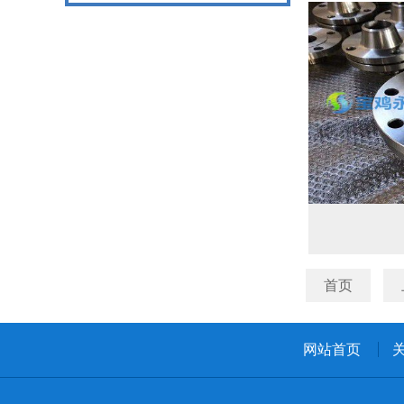
首页
网站首页