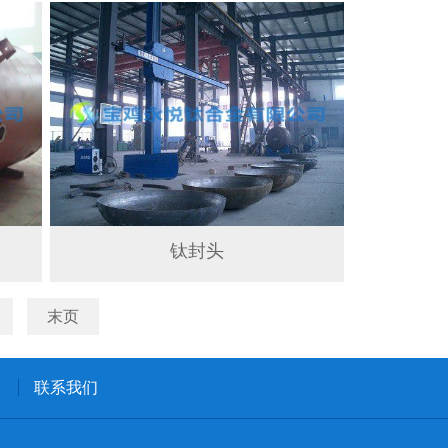
钛封头
末页
联系我们