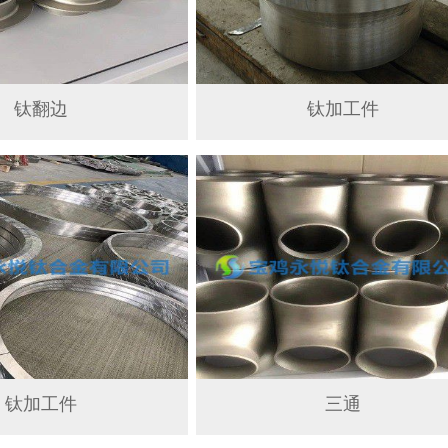
钛翻边
钛加工件
钛加工件
三通