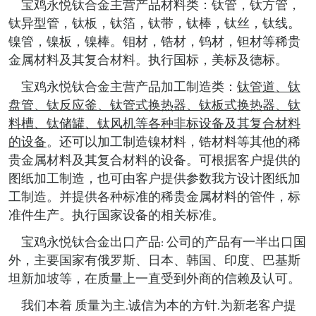
宝鸡永悦钛合金
主营产品材料类：钛管，钛方管，
钛异型管，钛板，钛箔，钛带，钛棒，钛丝，钛线。
镍管，镍板，镍棒。钼材，锆材，钨材，钽材等稀贵
金属材料及其复合材料。执行国标，美标及德标。
宝鸡永悦钛合金
主营产品加工制造类：
钛管道、钛
盘管、钛反应釜、钛管式换热器、钛板式换热器、钛
料槽、钛储罐、钛风机等各种非标设备及其复合材料
的设备
。还可以加工制造镍材料，锆材料等其他的稀
贵金属材料及其复合材料的设备。可根据客户提供的
图纸加工制造，也可由客户提供参数我方设计图纸加
工制造。并提供各种标准的稀贵金属材料的管件，标
准件生产。执行国家设备的相关标准。
宝鸡永悦钛合金
出口产品
公司的产品有一半出口国
:
外，主要国家有俄罗斯、日本、韩国、印度、巴基斯
坦新加坡等，在质量上一直受到外商的信赖及认可。
我们本着
质量为主
诚信为本的方针
为新老客户提
.
.