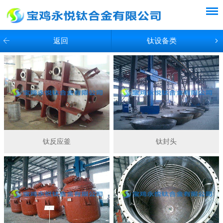
返回
钛设备类
钛反应釜
钛封头